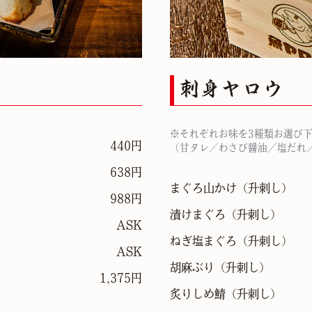
刺身ヤロウ
※それぞれお味を3種類お選び
440円
（甘タレ／わさび醤油／塩だれ
■升刺し
638円
まぐろ山かけ（升刺し）
988円
漬けまぐろ（升刺し）
ASK
ねぎ塩まぐろ（升刺し）
ASK
胡麻ぶり（升刺し）
1,375円
炙りしめ鯖（升刺し）